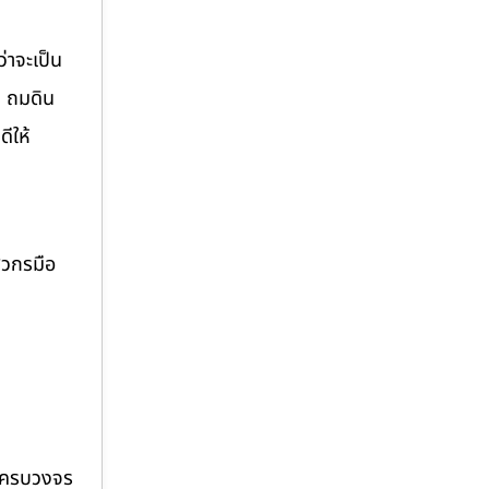
่าจะเป็น
่ ถมดิน
ีให้
ศวกรมือ
บบครบวงจร