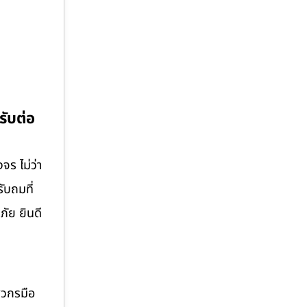
รับต่อ
จร ไม่ว่า
ับถมที่
ภัย ยินดี
ศวกรมือ